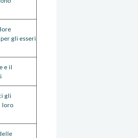
sono
lore
per gli esseri
 e il
i
i gli
l loro
delle