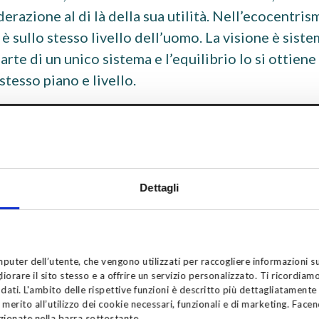
erazione al di là della sua utilità. Nell’ecocentris
è sullo stesso livello dell’uomo. La visione è siste
arte di un unico sistema e l’equilibrio lo si ottiene 
tesso piano e livello.
piamo subito che il cambio di prospettiva non sia 
concretizza in un vero e proprio cambio culturale.
e non sono altro che l’insieme delle convinzioni pi
Dettagli
zziamo per comprendere ed interpretare ciò che ci a
no quindi forma ed influenzano i comportamenti in
ostro cervello, sostanzialmente, costruisce dei model
puter dell’utente, che vengono utilizzati per raccogliere informazioni su
è troppo complessa per poter essere considerata in 
liorare il sito stesso e a offrire un servizio personalizzato. Ti ricordiam
ati. L'ambito delle rispettive funzioni è descritto più dettagliatamente
ome tutti i modelli, o le mappe di un territorio, pe
n merito all’utilizzo dei cookie necessari, funzionali e di marketing. Facen
uindi poter prendere delle decisioni, prevedere de
zionate nella barra sottostante.