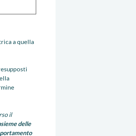
rica a quella
resupposti
ella
ermine
so il
insieme delle
portamento