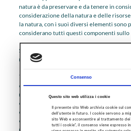
natura è da preservare e da tenere in consid
considerazione della natura e delle risorse 
la natura, con i suoi diversi elementi sono p
considerano tutti questi componenti sullo s
Se parliamo di “modi di vedere le cose”, ca
richiede tempo per potersi realizzare e si 
Tutto deriva dai nostri modelli mentali, ch
Consenso
delle rappresentazioni cognitive che utili
mondo attorno a noi. I modelli mentali dan
Questo sito web utilizza i cookie
organizzativi e sociali (Chris Argyris). Il n
Il presente sito Web archivia cookie sul com
della realtà. Questo lo fa perché la realtà 
dell’utente in futuro. I cookie servono a mig
sito Web e acconsentire al trattamento dei d
completezza. I modelli mentali ci servono, c
tutti i cookie”, il consenso viene espresso i
muovere agevolmente nella complessità, e q
viene espresso in merito alle categorie sele