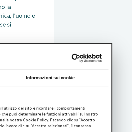
mo la
mica, l’uomo e
se si
immediato,
ù profonde,
Informazioni sui cookie
ccade e il
dividuali,
li, in scala,
Chi siamo
ll’utilizzo del sito e ricordare i comportamenti
tutta la sua
o che puoi determinare le funzioni attivabili sul nostro
Mission
 nella nostra Cookie Policy. Facendo clic su “Accetto
r poterci
Eventi
do invece clic su “Accetto selezionati”, il consenso
i risultati,