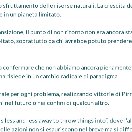
sfruttamento delle risorse naturali. La crescita 
 in un pianeta limitato.
nsizione, il punto di non ritorno non era ancora st
oltato, soprattutto da chi avrebbe potuto prendere
ano confermare che non abbiamo ancora pienament
a risiede in un cambio radicale di paradigma.
rale per ogni problema, realizzando vittorie di Pirr
 nel futuro o nei confini di qualcun altro.
ess and less away to throw things into”, dove l’al
i delle azioni non si esauriscono nel breve ma si dif