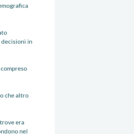
demografica
ato
 decisioni in
e compreso
o che altro
trove era
fondono nel