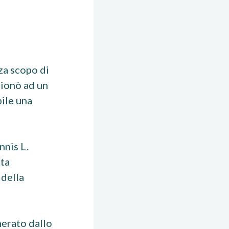
za scopo di
sionò ad un
bile una
nnis L.
ita
 della
nerato dallo