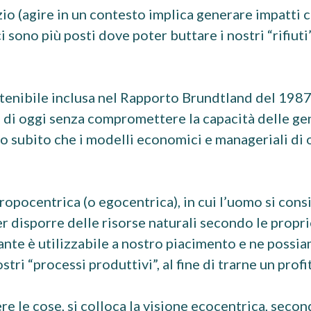
io (agire in un contesto implica generare impatti c
sono più posti dove poter buttare i nostri “rifiuti”,
stenibile inclusa nel Rapporto Brundtland del 1987,
i di oggi senza compromettere la capacità delle ge
mo subito che i modelli economici e manageriali di
opocentrica (o egocentrica), in cui l’uomo si cons
r disporre delle risorse naturali secondo le proprie
ante è utilizzabile a nostro piacimento e ne possi
tri “processi produttivi”, al fine di trarne un profi
 le cose, si colloca la visione ecocentrica, second