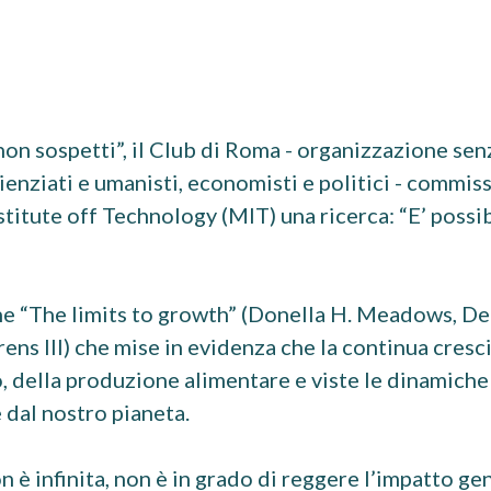
on sospetti”, il Club di Roma - organizzazione sen
scienziati e umanisti, economisti e politici - commis
titute off Technology (MIT) una ricerca: “E’ possi
one “The limits to growth” (Donella H. Meadows, De
s III) che mise in evidenza che la continua cresc
, della produzione alimentare e viste le dinamiche
 dal nostro pianeta.
n è infinita, non è in grado di reggere l’impatto ge